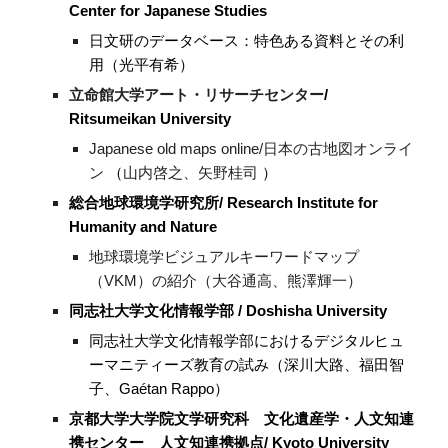
Center for Japanese Studies
日文研のデータベース：特色ある資料とその利
用（光平有希）
立命館大学アート・リサーチセンター
/
Ritsumeikan University
Japanese old maps online/日本の古地図オンライ
ン
（
山内啓之、矢野桂司
）
総合地球環境学研究所/ Research Institute for
Humanity and Nature
地球環境学
ビジュアルキーワードマップ
（VKM）の紹介（大谷通高、熊澤輝一）
同志社大学文化情報学部 / Doshisha University
同志社大学文化情報学部におけるデジタルヒュ
ーマニティーズ教育の試み（深川大路、福田智
子、Gaétan Rappo）
京都大学大学院文学研究科 文化遺産学・人文知連
携センター 人文知連携拠点
/ Kyoto University