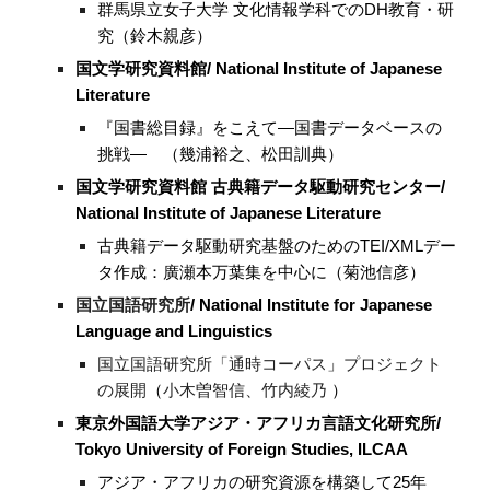
群馬県立女子大学 文化情報学科でのDH教育・研
究（鈴木親彦）
国文学研究資料館/ National Institute of Japanese
Literature
『国書総目録』をこえて―国書データベースの
挑戦― （幾浦裕之、松田訓典）
国文学研究資料館 古典籍データ駆動研究センター/
National Institute of Japanese Literature
古典籍データ駆動研究基盤のためのTEI/XMLデー
タ作成：廣瀬本万葉集を中心に
（菊池信彦）
国立国語研究所
/ National Institute for Japanese
Language and Linguistics
国立国語研究所「通時コーパス」プロジェクト
の展開
（
小木曽智信、竹内綾乃
）
東京外国語大学アジア・アフリカ言語文化研究所/
Tokyo University of Foreign Studies, ILCAA
アジア・アフリカの研究資源を構築して25年