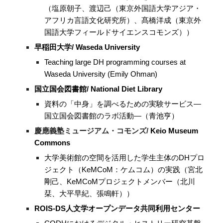
（塩原朝子、渡辺己（東京外国語大学アジア・
アフリカ言語文化研究所）、髙橋洋成（東京外
国語大学フィールドサイエンスコモンズ））
早稲田大学/ Waseda University
Teaching large DH programming courses at
Waseda University (Emily Ohman)
国立国会図書館/ National Diet Library
資料の「中身」を調べるための実験サービス―
国立国会図書館のラボ活動―（青池亨）
慶應義塾ミュージアム・コモンズ/
Keio Museum
Commons
大学美術館の空間を活用した学生主体のDHプロ
ジェクト（KeMCoM：ケムコム）の実践（宮北
剛己、KeMCoMプロジェクトメンバー（北川
栞、大平早紀、張鳴軒））
ROIS-DS人文学オープンデータ共同利用センター