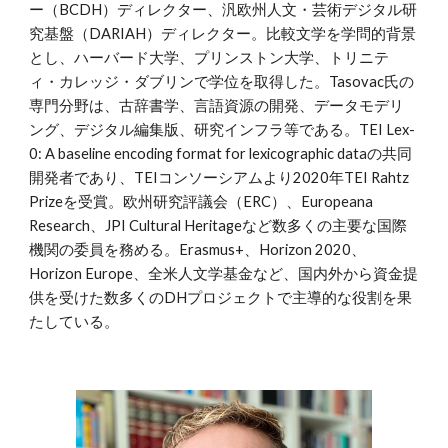
ー（BCDH）ディレクター、汎欧州人文・芸術デジタル研
究基盤（DARIAH）ディレクター。比較文学
を学問的背景
とし
、ハーバード大学、プリンストン大学、トリニテ
ィ・カレッジ・ダブリンで学位を取得した。
Tasovac氏
の
専門分野は、
古
辞書学、言語資源の開発、データモデリ
ング、デジタル
編集版
、研究インフラ
等である
。TEI Lex-
0: A baseline encoding format for lexicographic dataの共同
開発
者であり、TEIコンソーシアムより2020年TEI
Rahtz
Prizeを受賞。欧州研究評議会（ERC）、Europeana
Research、JPI Cultural Heritageなど数多くの主要な国際
機関の委員を務める。Erasmus+、Horizon 2020、
Horizon Europe、全
米人文学基金
など、国内外から資金提
供を受けた数多くのDHプロジェクトで主導的な役割を果
た
している
。