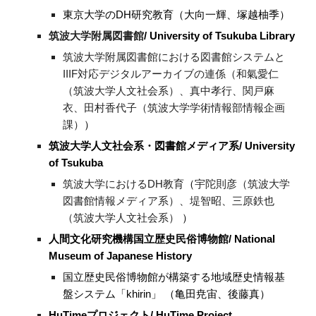
東京大学のDH研究教育（大向一輝、塚越柚季）
筑波大学附属図書館
/ University of Tsukuba Library
筑波大学附属図書館における図書館システムと
IIIF対応デジタルアーカイブの連係（和氣愛仁
（筑波大学人文社会系）、真中孝行、関戸麻
衣、田村香代子（筑波大学学術情報部情報企画
課）
）
筑波大学人文社会系・図書館メディア系/ University
of Tsukuba
筑波大学におけるDH教育
（
宇陀則彦（筑波大学
図書館情報メディア系）、堤智昭、三原鉄也
（筑波大学人文社会系）
）
人間文化研究機構国立歴史民俗博物館
/ National
Museum of Japanese History
国立歴史民俗博物館が構築する地域歴史情報基
盤システム「khirin」
（亀田尭宙、後藤真）
HuTimeプロジェクト/ HuTime Project