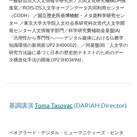
一般財団法人人文情報学研究所／人間文化研究機構DH推
進室／
ROIS-DS人文学オープンデータ共同利用センター
国立歴史民俗博物館・メタ資料学研究セン
（CODH）
／
ター
東京大学大学院人文社会系研究科次世代人文学開
／
発センター人文情報学部門／科学研究費補助金基盤(A)
「汎用性から専門性へ――デジタル媒体における仏教学
知識環境の新局面 (JP23H00002)」／同基盤(B)「人文学の
研究方法論に基づく日本の歴史的テキストのためのデー
タ構造化手法の開発 (JP23H03696)」
基調講演
Toma Tasovac
(DARIAH Director)
ベオグラード・デジタル
・ヒューマニティーズ・
センタ