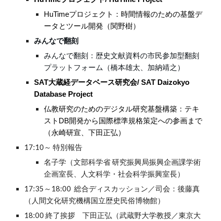
HuTimeプロジェクト：時間情報のための基盤デ
ータとツール開発（関野樹）
みんなで翻刻
みんなで翻刻：歴史文献資料の市民参加型翻刻
プラットフォーム（橋本雄太、加納靖之）
SAT大蔵経データベース研究会/ SAT Daizokyo
Database Project
仏教研究のためのデジタル研究基盤構築：テキ
ストDB開発から国際標準規格策定への参画まで
（永崎研宣、下田正弘）
17:10～ 特別報告
名子学（文部科学省 研究振興局振興企画課学術
企画室長、人文科学・社会科学振興室長）
17:35～18:00 総合ディスカッション／司会：後藤真
（人間文化研究機構国立歴史民俗博物館）
18:00 終了挨拶 下田正弘（武蔵野大学教授／東京大